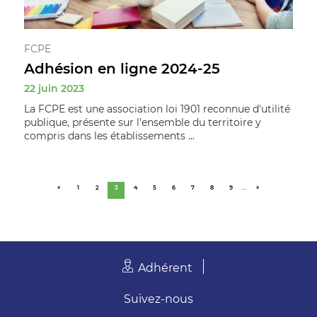
FCPE
Adhésion en ligne 2024-25
22 juin 2023
La FCPE est une association loi 1901 reconnue d'utilité
publique, présente sur l’ensemble du territoire y
compris dans les établissements ...
…
«
1
2
3
4
5
6
7
8
9
»
Adhérent
Suivez-nous