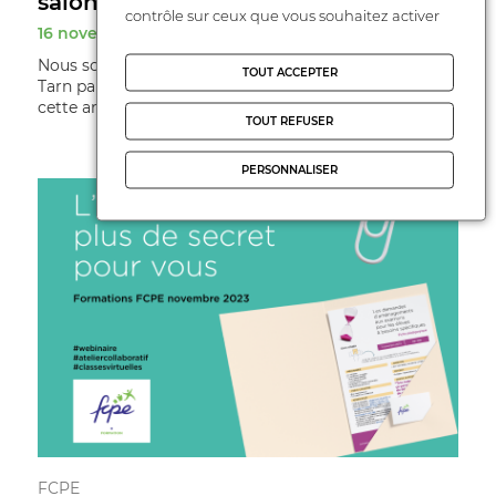
salon Albi Sup l ...
contrôle sur ceux que vous souhaitez activer
16 novembre 2023
Nous sommes ravis de vous informer que la FCPE du
TOUT ACCEPTER
Tarn participera une nouvelle fois au salon Albi Sup
cette année, et nous serions encha ...
TOUT REFUSER
PERSONNALISER
FCPE