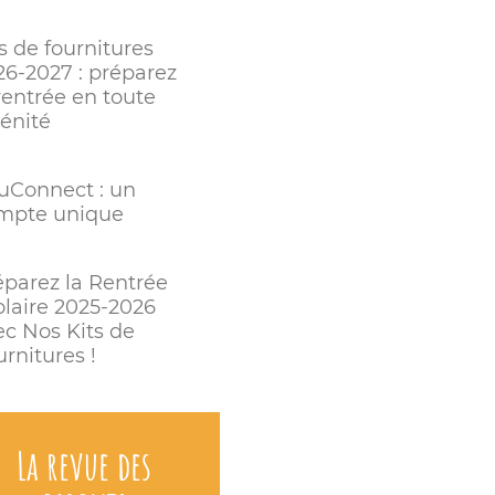
s de fournitures
26-2027 : préparez
rentrée en toute
rénité
uConnect : un
mpte unique
éparez la Rentrée
olaire 2025-2026
ec Nos Kits de
rnitures !
La revue des