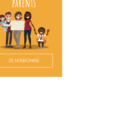
parents
JE M'ABONNE