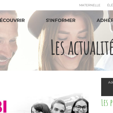
MATERNELLE
ÉL
ÉCOUVRIR
S'INFORMER
ADHÉ
Les actualit
Add
Les 