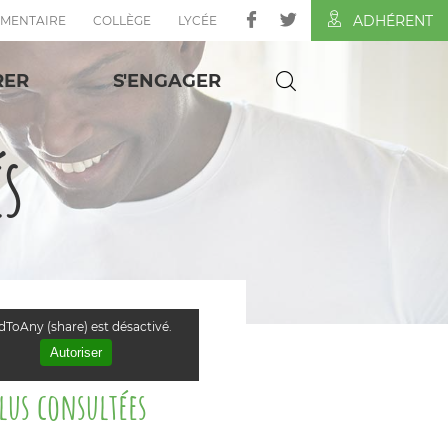
ADHÉRENT
ÉMENTAIRE
COLLÈGE
LYCÉE
RER
S'ENGAGER
és
ToAny (share) est désactivé.
Autoriser
plus consultées