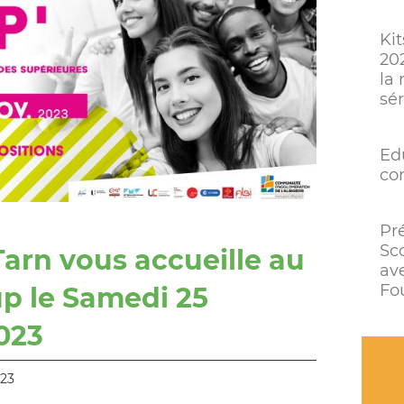
Kit
20
la 
sé
Ed
co
Pr
Sc
arn vous accueille au
av
Fou
up le Samedi 25
023
023