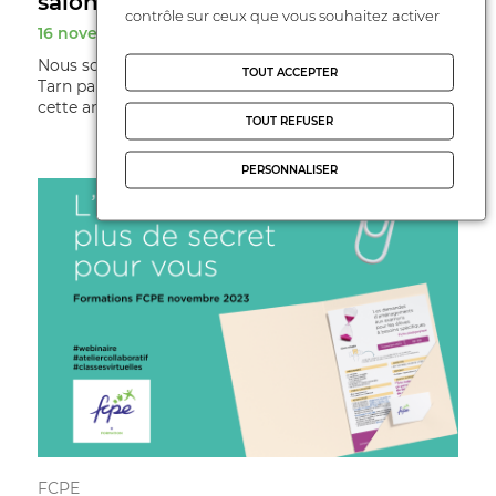
salon Albi Sup l ...
contrôle sur ceux que vous souhaitez activer
16 novembre 2023
Nous sommes ravis de vous informer que la FCPE du
TOUT ACCEPTER
Tarn participera une nouvelle fois au salon Albi Sup
cette année, et nous serions encha ...
TOUT REFUSER
PERSONNALISER
FCPE