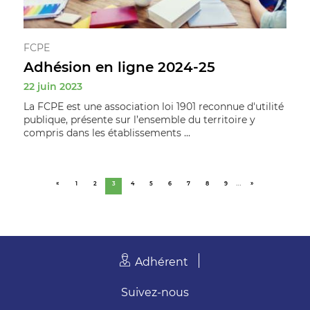
FCPE
Adhésion en ligne 2024-25
22 juin 2023
La FCPE est une association loi 1901 reconnue d'utilité
publique, présente sur l’ensemble du territoire y
compris dans les établissements ...
…
«
1
2
3
4
5
6
7
8
9
»
Adhérent
Suivez-nous