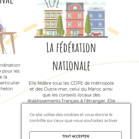
La fédération
nationale
ordination
 pour les
e la
rticulier
Elle fédère tous les CDPE de métropole
échelon
et des Outre-mer, celui du Maroc ainsi
.
que les conseils locaux des
établissements français à l’étranger. Elle
est interlocuteur averti et compétent
dans les instances de l’Education
Ce site utilise des cookies et vous donne le
nationale où siègent les parents. Elle
contrôle sur ceux que vous souhaitez activer
offre à ses adhérents une information
documentée et régulière. Elle impulse
des campagnes nationales pilotées par
TOUT ACCEPTER