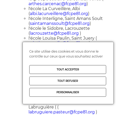
arthes.carcenac@fcpe81.org
)
l'école La Curveillère, Albi
(
albi.lacurveillère@fcpe81.org
)
l'école Interligne, Saint Amans Soult
(
saintamanssoult@fcpe81.org
)
l'école le Sidobre, Lacrouzette
(
lacrouzette@fcpe81.org
)
l'école Louisa Paulin, Saint Juery (
saintjuery.paulin@fcpe81.org
)
le groupe scolaire Odette et Gaston
Ce site utilise des cookies et vous donne le
Vedel, Saint Paul Cap de Joux (
contrôle sur ceux que vous souhaitez activer
saintpaulcapdejoux@fcpe81.org
)
l'école René Rouquier , Saint Juery (
saintjuery.rouquier@fcpe81.org
)
TOUT ACCEPTER
l'école Roquecourbe, Roquecourbe, (
roquecourbe@fcpe81.org
TOUT REFUSER
l'école La Source, Puylaurens (
puylaurens.durand@fcpe81.org
)
l'école Pierre Perret, Couffouleux (
PERSONNALISER
couffouleux.perret@fcpe81.org
)
le groupe scolaire Pasteur,
Labruguière ( (
labruguiere.pasteur@fcpe81.org
)