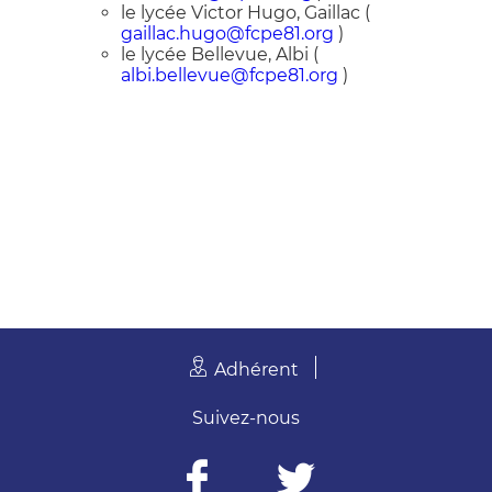
le lycée Victor Hugo, Gaillac (
gaillac.hugo@fcpe81.org
)
le lycée Bellevue, Albi (
albi.bellevue@fcpe81.org
)
Adhérent
Suivez-nous