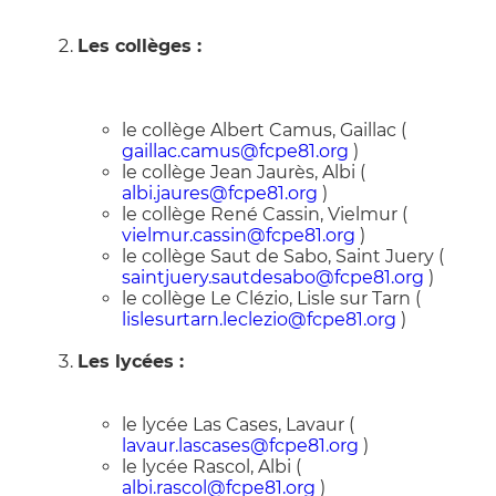
Les collèges :
le collège Albert Camus, Gaillac (
gaillac.camus@fcpe81.org
)
le collège Jean Jaurès, Albi (
albi.jaures@fcpe81.org
)
le collège René Cassin, Vielmur (
vielmur.cassin@fcpe81.org
)
le collège Saut de Sabo, Saint Juery (
saintjuery.sautdesabo@fcpe81.org
)
le collège Le Clézio, Lisle sur Tarn (
lislesurtarn.leclezio@fcpe81.org
)
Les lycées :
le lycée Las Cases, Lavaur (
lavaur.lascases@fcpe81.org
)
le lycée Rascol, Albi (
albi.rascol@fcpe81.org
)