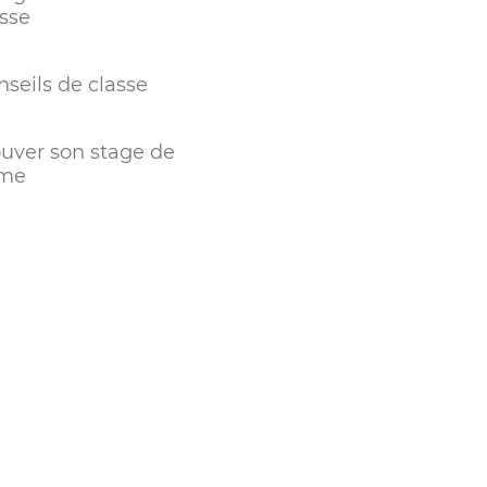
asse
nseils de classe
ouver son stage de
me