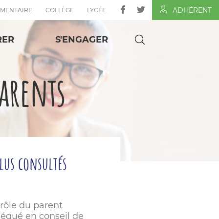
ADHÉRENT
ÉMENTAIRE
COLLÈGE
LYCÉE
RER
S'ENGAGER
parents
plus consultés
 rôle du parent
légué en conseil de