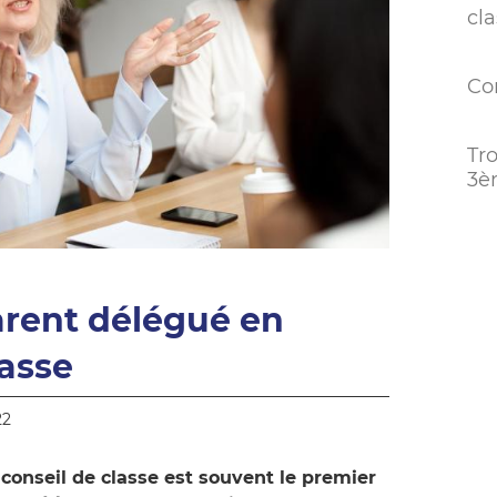
cl
Co
Tr
3è
arent délégué en
lasse
22
conseil de classe est souvent le premier