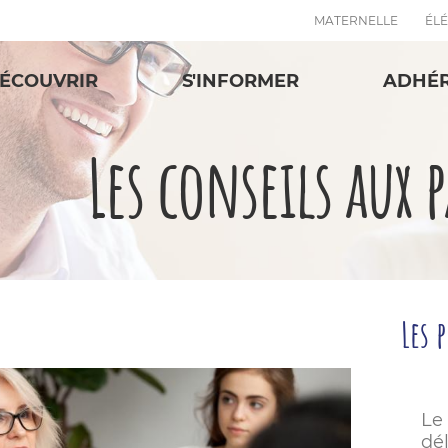
MATERNELLE
ÉL
ÉCOUVRIR
S'INFORMER
ADHÉ
Les conseils aux 
Les 
Le
dé