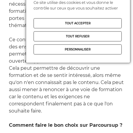
Ce site utilise des cookies et vous donne le
nécessaire, avec les responsables des
contrôle sur ceux que vous souhaitez activer
formations, avec des étudiants, lors des journées
portes ouvertes ou des conférences
TOUT ACCEPTER
thématiques.
TOUT REFUSER
Ce contact avec des responsables de formation,
des enseignants, des étudiants ambassadeurs
PERSONNALISER
permet de se rassurer. Les journées portes
ouvertes apportent des informations concrètes.
Cela peut permettre de découvrir une
formation et de se sentir intéressé, alors même
qu'on n'en connaissait pas le contenu. Cela peut
aussi mener à renoncer à une voie de formation
car le contenu et les exigences ne
correspondent finalement pas à ce que l'on
souhaite faire.
Comment faire le bon choix sur Parcoursup ?