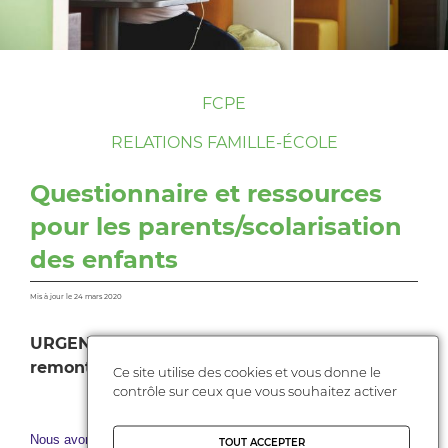
FCPE
RELATIONS FAMILLE-ÉCOLE
Questionnaire et ressources
pour les parents/scolarisation
des enfants
Mis à jour le 24 mars 2020
URGENT afin que nous puissions faire
remonter vos remarques au recteur
Ce site utilise des cookies et vous donne le
contrôle sur ceux que vous souhaitez activer
Nous avons toutes et tous à rester confinés pour une durée plutôt
TOUT ACCEPTER