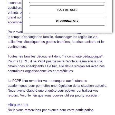
inconnue. Cette mesure de protection n'est pas simple à tenir au
quotidien, l'interdiction de sortir pour les parents, les jeunes et les
TOUT REFUSER
enfants peut s'avérer source de tensions. A cela s’ajoute, pour un
grand nombre, le devoir de conjuguer télétravail et
PERSONNALISER
accompagnement des enfants dans "la continuité pédagogique".
Pour avancer en restant positifs, nous vous suggérons de prendre
le temps d'échanger en famille, d'aménager les règles de vie
collective, d'expliquer les gestes barrières, la crise sanitaire et le
confinement.
Toutes les familles découvrent donc "la continuité pédagogique".
Pour la FCPE, il ne s'agit pas de vivre l'école à la maison ou de
devenir des enseignants ! De fait, elle devra s'organiser avec nos
contraintes organisationnelles et matérielles.
La FCPE fera remonter vos remarques aux instances
académiques pour permettre une régulation de la situation actuelle.
Nous avons élaboré une enquête pour pouvoir centraliser vos
retours. Voici le lien que vous pouvez utiliser pour y accéder :
cliquez ici
Nous vous remercions par avance pour votre participation.