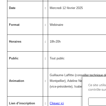
Date
:
Mercredi 12 février 2025
Format
:
Webinaire
Horaires
:
18h-20h
Public
:
Tout public
Guillaume Laffitte (conseiller technique 
Animation
:
Montpellier), Adeline Nedey (secrétaire g
Ce site util
(vice-présidente), Isabelle Thomas-Pinate
contrôle su
Lien d’inscription
:
Cliquez ici