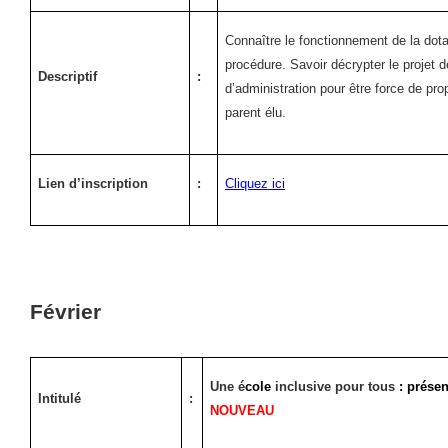
Connaître le fonctionnement de la dotati
procédure. Savoir décrypter le projet d
Descriptif
:
d’administration pour être force de pro
parent élu.
Lien d’inscription
:
Cliquez ici
Février
Une é
cole
inclusive pour tous
: présen
Intitulé
:
NOUVEAU