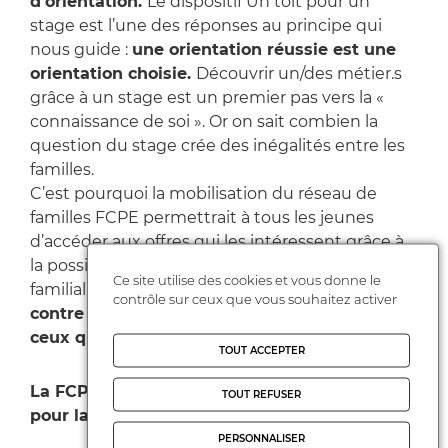
d’orientation.
Le dispositif Un toit pour un
stage est l’une des réponses au principe qui
nous guide :
une orientation réussie est une
orientation choisie.
Découvrir un/des métier.s
grâce à un stage est un premier pas vers la «
connaissance de soi ». Or on sait combien la
question du stage crée des inégalités entre les
familles.
C’est pourquoi la mobilisation du réseau de
familles FCPE permettrait à tous les jeunes
d’accéder aux offres qui les intéressent grâce à
la possibilité d’être logés hors du domicile
Ce site utilise des cookies et vous donne le
familial.
L’objectif est de contribuer à lutter
contrôle sur ceux que vous souhaitez activer
contre les inégalités en offrant un réseau à
ceux qui n’en ont pas.
TOUT ACCEPTER
La FCPE et la Région Occitanie, solidaires
TOUT REFUSER
pour la mobilité de tous les jeunes !
PERSONNALISER