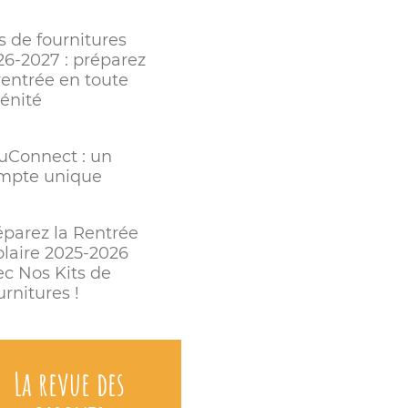
s de fournitures
26-2027 : préparez
rentrée en toute
rénité
uConnect : un
mpte unique
éparez la Rentrée
olaire 2025-2026
ec Nos Kits de
rnitures !
La revue des