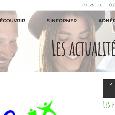
MATERNELLE
ÉL
ÉCOUVRIR
S'INFORMER
ADHÉ
Les actualit
Add
Les 