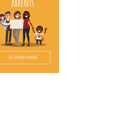
parents
JE M'ABONNE