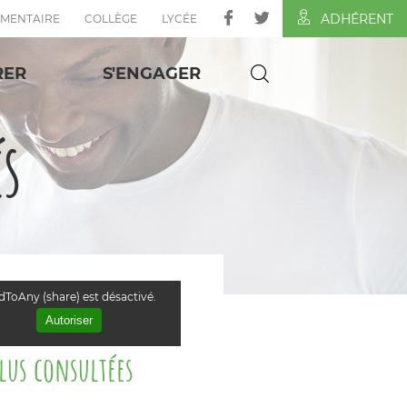
ADHÉRENT
ÉMENTAIRE
COLLÈGE
LYCÉE
RER
S'ENGAGER
és
ToAny (share) est désactivé.
Autoriser
plus consultées