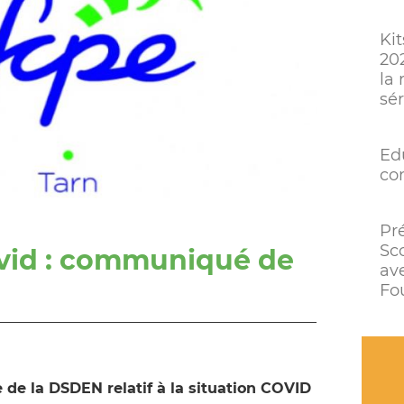
Kit
20
la 
sé
Ed
co
Pr
Sc
ovid : communiqué de
av
Fou
e la DSDEN relatif à la situation COVID