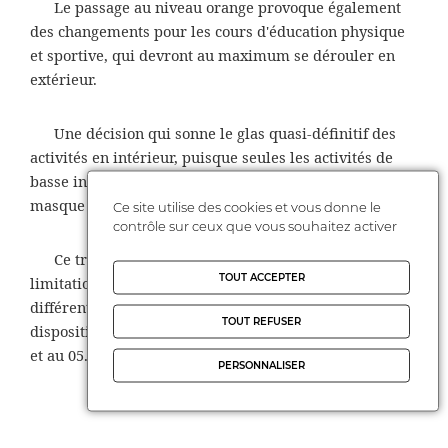
Le passage au niveau orange provoque également
des changements pour les cours d'éducation physique
et sportive, qui devront au maximum se dérouler en
extérieur.
Une décision qui sonne le glas quasi-définitif des
activités en intérieur, puisque seules les activités de
basse intensité sont compatibles avec le port du
masque et la distanciation sociale.
Ce site utilise des cookies et vous donne le
contrôle sur ceux que vous souhaitez activer
Ce troisième niveau prévoit également "la
TOUT ACCEPTER
limitation du brassage entre élèves de groupes
différents" à la cantine. Nous restons à votre
TOUT REFUSER
disposition si besoin à la permanence de la FCPE à Albi
et au 05.63.54.88.77
PERSONNALISER