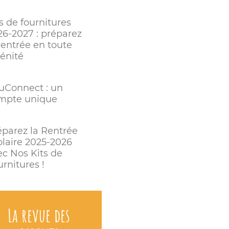
s de fournitures
26-2027 : préparez
rentrée en toute
rénité
uConnect : un
mpte unique
éparez la Rentrée
olaire 2025-2026
ec Nos Kits de
rnitures !
La revue des