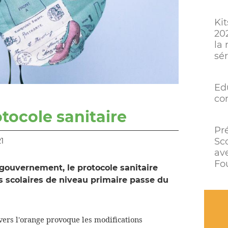
Kit
20
la 
sé
Ed
co
ocole sanitaire
Pr
Sc
1
av
Fou
gouvernement, le protocole sanitaire
s scolaires de niveau primaire passe du
vers l'orange provoque les modifications