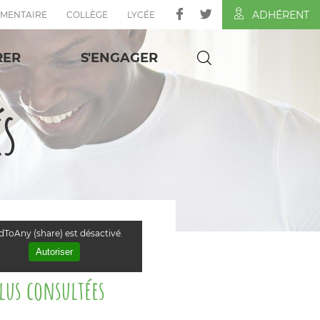
ADHÉRENT
ÉMENTAIRE
COLLÈGE
LYCÉE
RER
S'ENGAGER
és
ToAny (share) est désactivé.
Autoriser
plus consultées