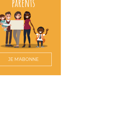
parents
JE M'ABONNE