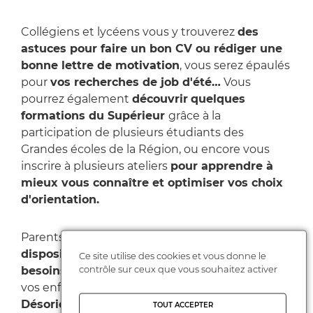
Collégiens et lycéens vous y trouverez
des
astuces pour faire un bon CV ou rédiger une
bonne lettre de motivation
, vous serez épaulés
pour
vos recherches de job d'été…
Vous
pourrez également
découvrir
quelques
formations du Supérieur
grâce à la
participation de plusieurs étudiants des
Grandes écoles de la Région, ou encore vous
inscrire à plusieurs ateliers
pour apprendre à
mieux vous connaître et optimiser vos choix
d'orientation.
Parents, venez découvrir l'atelier sur
les
dispositifs d'accompagnement des élèves à
Ce site utilise des cookies et vous donne le
contrôle sur ceux que vous souhaitez activer
besoins particuliers
mais aussi participer avec
vos enfants
aux entretiens familiaux «
Désorientés face à l'orientation ».
TOUT ACCEPTER