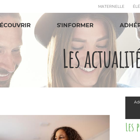
MATERNELLE
ÉL
ÉCOUVRIR
S'INFORMER
ADHÉ
Les actualit
Add
Les 