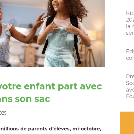
Kit
20
la 
sé
Ed
co
Pr
Sc
votre enfant part avec
av
Fou
ans son sac
2025
illions de parents d’élèves, mi-octobre,