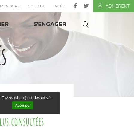
ADHÉRENT
ÉMENTAIRE
COLLÈGE
LYCÉE
RER
S'ENGAGER
és
ToAny (share) est désactivé.
Autoriser
plus consultées