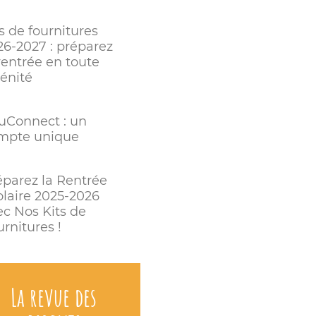
s de fournitures
26-2027 : préparez
rentrée en toute
rénité
uConnect : un
mpte unique
éparez la Rentrée
olaire 2025-2026
ec Nos Kits de
rnitures !
La revue des