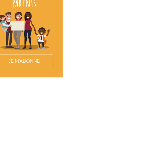
parents
JE M'ABONNE