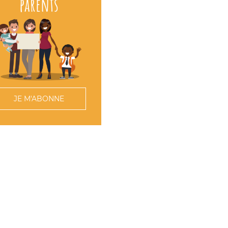
parents
JE M'ABONNE