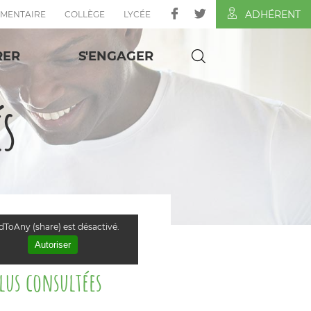
ADHÉRENT
ÉMENTAIRE
COLLÈGE
LYCÉE
RER
S'ENGAGER
és
ToAny (share) est désactivé.
Autoriser
plus consultées