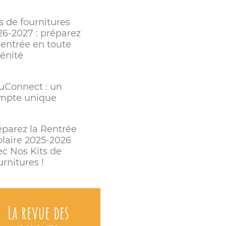
s de fournitures
26-2027 : préparez
rentrée en toute
rénité
uConnect : un
mpte unique
éparez la Rentrée
olaire 2025-2026
ec Nos Kits de
rnitures !
La revue des