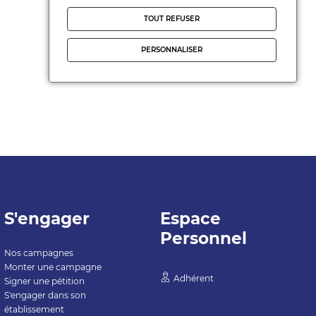
TOUT REFUSER
PERSONNALISER
S'engager
Espace
Personnel
Nos campagnes
Monter une campagne
Adhérent
Signer une pétition
S'engager dans son
établissement