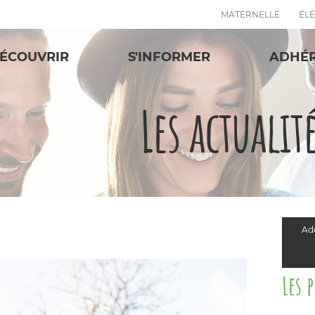
MATERNELLE
ÉL
ÉCOUVRIR
S'INFORMER
ADHÉ
Les actualit
Add
Les 