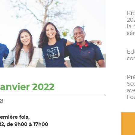
Kit
20
la 
sé
Ed
co
Pr
Sc
Janvier 2022
av
Fou
21
remière fois,
022, de 9h00 à 17h00