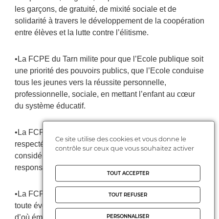
les garçons, de gratuité, de mixité sociale et de
solidarité à travers le développement de la coopération
entre élèves et la lutte contre l’élitisme.
•La FCPE du Tarn milite pour que l’Ecole publique soit
une priorité des pouvoirs publics, que l’Ecole conduise
tous les jeunes vers la réussite personnelle,
professionnelle, sociale, en mettant l’enfant au cœur
du système éducatif.
•La FCPE du Tarn demande que les parents soient
Ce site utilise des cookies et vous donne le
respectés, consultés et entendus, qu’ils soient
contrôle sur ceux que vous souhaitez activer
considérés réellement comme des co-éducateurs
responsables de la communauté éducative.
TOUT ACCEPTER
•La FCPE du Tarn est une association progressiste :
TOUT REFUSER
toute évolution se fait à partir de l’analyse de l’existant
PERSONNALISER
d’où émergent satisfactions et possibles améliorations.